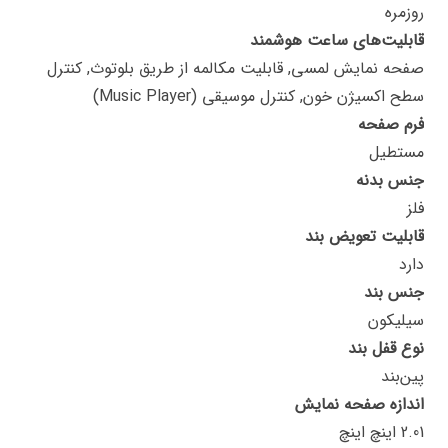
روزمره
قابلیت‌های ساعت هوشمند
صفحه نمایش لمسی, قابلیت مکالمه از طریق بلوتوث, کنترل
سطح اکسیژن خون, کنترل موسیقی (Music Player)
فرم صفحه
مستطیل
جنس بدنه
فلز
قابلیت تعویض بند
دارد
جنس بند
سیلیکون
نوع قفل بند
پین‌بند
اندازه صفحه نمایش
2.01 اینچ اینچ